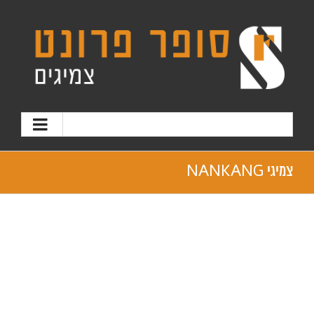
צמיגי NANKANG