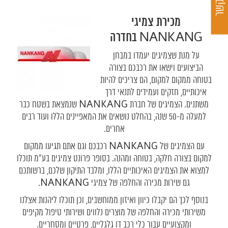
מכירת צמיגי
NANKANG בחדרה
על מנת שצמיגים יעמדו במבחן
הביצועים וישאו את רכבכם בצורה
בטוחה ממקום למקום, הם צריכים להיות
איכותיים, חזקים ועמידים לתנאי דרך
משתנים. הצמיגים של חברת NANKANG שנמצאת בשטח כבר
למעלה מ-50 שנה, בהחלט נושאים את המאפיינים הללו ועוד רבים
אחרים.
עם הצמיגים של NANKANG רכבכם וגם אתם תגיעו ממקום
למקום בצורה חלקה, בטוחה ומהנה. בסופר פרונט צמיגים בע"מ תוכלו
למצוא את הצמיגים האיכותיים הללו, ומלבד התיקון שלכם, ברשותכם
גם שירות מכירה והחלפה של צמיגי NANKANG.
בנוסף לכך הם יקבלו כיוון ואיזון ממוחשבים, וכן תוכלו ליהנות אצלנו
משירותי מכירה והחלפה של מוצרים נלווים ושירותי טיפול מקיפים
ומקצועיים עבור כלי רכב דו גלגליים, פרטיים ומסחריים.