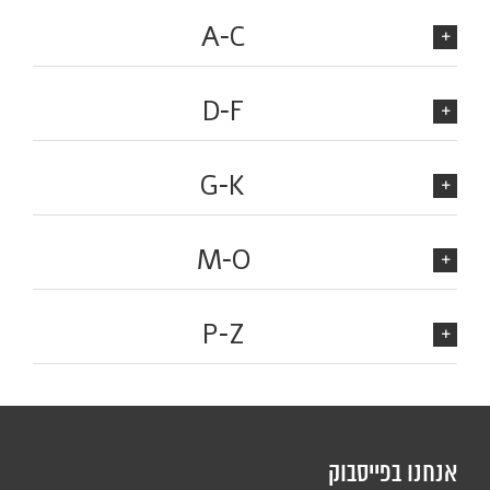
A-C
D-F
G-K
M-O
P-Z
אנחנו בפייסבוק