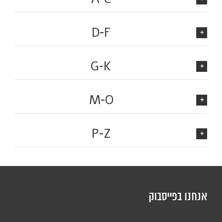
D-F
G-K
M-O
P-Z
אנחנו בפייסבוק